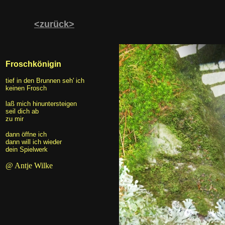
<zurück>
Froschkönigin
tief in den Brunnen seh' ich
keinen Frosch
laß mich hinuntersteigen
seil dich ab
zu mir
dann öffne ich
dann will ich wieder
dein Spielwerk
@ Antje Wilke