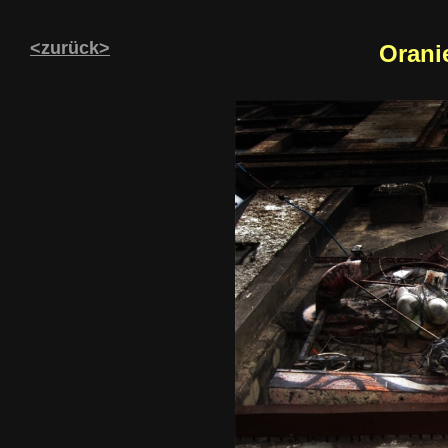
<zurück>
Orani