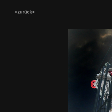
<zurück>