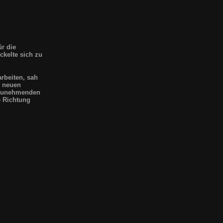
r die
ckelte sich zu
arbeiten, sah
m neuen
t zunehmenden
e Richtung