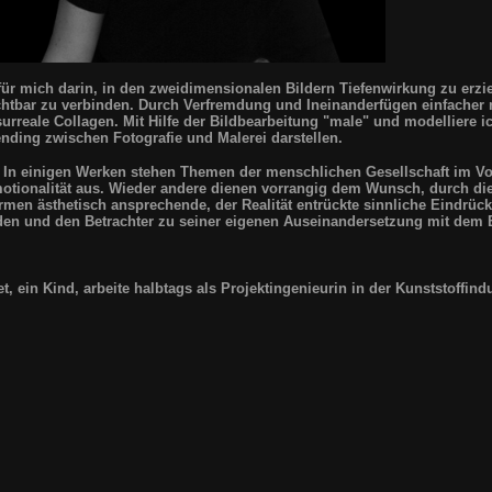
ür mich darin, in den zweidimensionalen Bildern Tiefenwirkung zu erzi
htbar zu verbinden. Durch Verfremdung und Ineinanderfügen einfacher
 surreale Collagen. Mit Hilfe der Bildbearbeitung "male" und modelliere i
ding zwischen Fotografie und Malerei darstellen.
n. In einigen Werken stehen Themen der menschlichen Gesellschaft im Vo
otionalität aus. Wieder andere dienen vorrangig dem Wunsch, durch di
men ästhetisch ansprechende, der Realität entrückte sinnliche Eindrüc
aden und den Betrachter zu seiner eigenen Auseinandersetzung mit dem 
, ein Kind, arbeite halbtags als Projektingenieurin in der Kunststoffindu