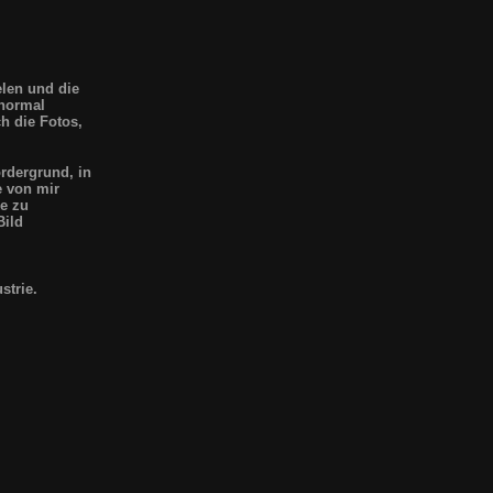
elen und die
 normal
ch die Fotos,
rdergrund, in
e von mir
ke zu
Bild
strie.