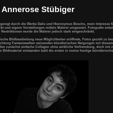
Annerose Stübiger
geregt durch die Werke Dalis und Hieronymus Boschs, mein Interesse fü
kt und eigene Vorstellungen mittels Malerei umgesetzt. Fotografie entwi
 Restriktionen wurde die Malerei jedoch stark eingeschränkt.
nische Bildbearbeitung neue Möglichkeiten eröffnete, Fotos gezielt zu be
 Richtung Fantasiewelten weisenden künstlerischen Neigungen mit diese
nden zunächst einfache Collagen ohne wirkliche Verfremdung, doch mi
Bildmaterial entstanden bald die ersten in meine heutige künstlerisch