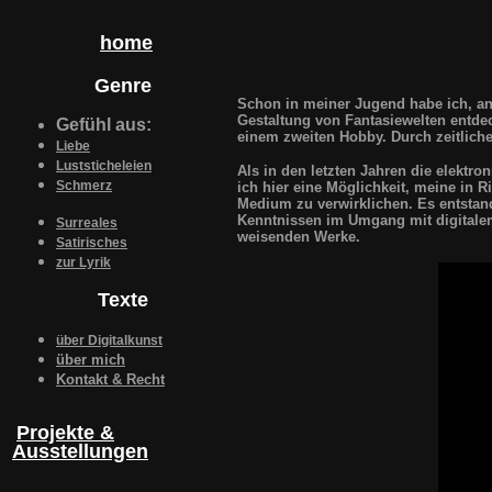
home
Genre
Schon in meiner Jugend habe ich, an
Gestaltung von Fantasiewelten entdec
Gefühl aus:
einem zweiten Hobby. Durch zeitliche
Liebe
Luststicheleien
Als in den letzten Jahren die elektro
Schmerz
ich hier eine Möglichkeit, meine in
Medium zu verwirklichen. Es entsta
Kenntnissen im Umgang mit digitalem 
Surreales
weisenden Werke.
Satirisches
zur Lyrik
Texte
über Digitalkunst
über mich
Kontakt & Recht
Projekte &
Ausstellungen