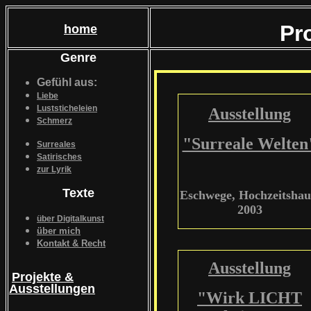
Pr
home
Genre
Gefühl aus:
Liebe
Luststicheleien
Ausstellung
Schmerz
"Surreale Welten
Surreales
Satirisches
zur Lyrik
Texte
Eschwege, Hochzeitshau
2003
über Digitalkunst
über mich
Kontakt & Recht
Ausstellung
Projekte &
Ausstellungen
"Wirk LICHT